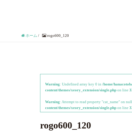
ホーム
/
rogo600_120
Warning
: Undefined array key 0 in
/home/hanacotoba
content/themes/xeory_extension/single.php
on line
3
Warning
: Attempt to read property "cat_name" on nul
content/themes/xeory_extension/single.php
on line
3
rogo600_120